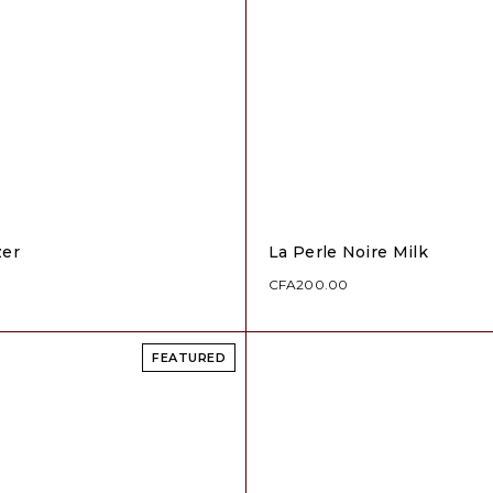
zer
La Perle Noire Milk
CFA
200.00
FEATURED